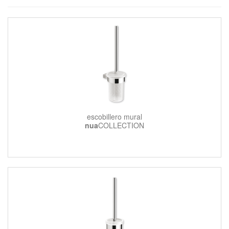
escobillero mural
nua
COLLECTION