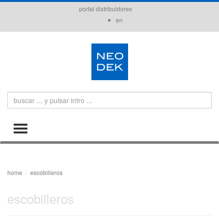
portal distribuidores
en
Search
TOGGLE MENU
home
escobilleros
escobilleros