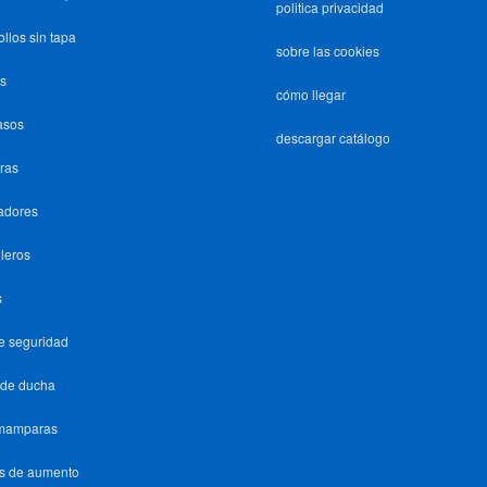
politica privacidad
ollos sin tapa
sobre las cookies
s
cómo llegar
asos
descargar catálogo
ras
cadores
leros
s
e seguridad
 de ducha
amamparas
s de aumento