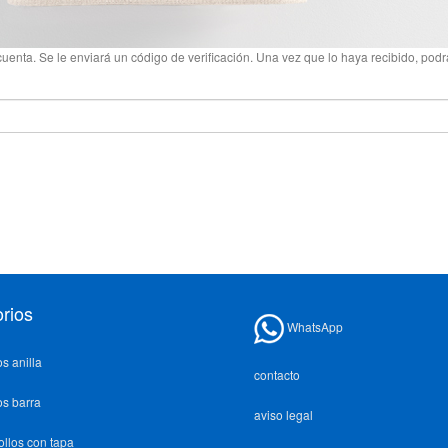
u cuenta. Se le enviará un código de verificación. Una vez que lo haya recibido, p
rios
WhatsApp
os anilla
contacto
os barra
aviso legal
ollos con tapa