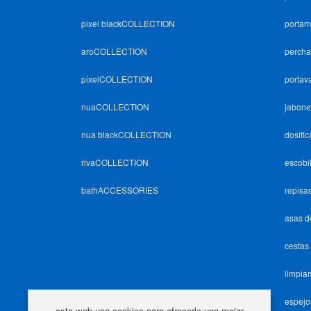
pixel blackCOLLECTION
portarr
aroCOLLECTION
percha
pixelCOLLECTION
portav
nuaCOLLECTION
jabone
nua blackCOLLECTION
dosifi
rivaCOLLECTION
escobil
bathACCESSORIES
repisa
asas d
cestas
limpi
espejo
esta web usa cookies para ofrecerle una mejor