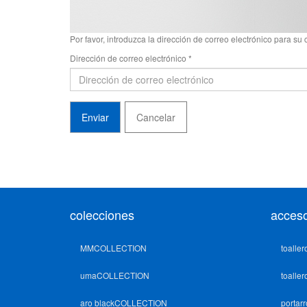
Por favor, introduzca la dirección de correo electrónico para s
Dirección de correo electrónico
*
Enviar
Cancelar
colecciones
acceso
MMCOLLECTION
toaller
umaCOLLECTION
toaller
aro blackCOLLECTION
portarr