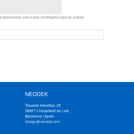
odrá seleccionar una nueva contraseña para su cuenta.
NEODEK
Travesía Industrial, 23
08907 L'Hospitalet de Llob.
Barcelona | Spain
design@neodek.com